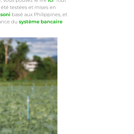
, vous pouvez le lire
ici
. Tout
 été testées et mises en
usoni
basé aux Philippines, et
stance du
système bancaire