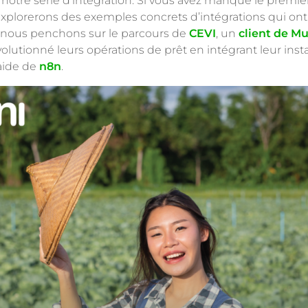
notre série d’intégration. Si vous avez manqué le premier
explorerons des exemples concrets d’intégrations qui ont
s nous penchons sur le parcours de
CEVI
, un
client de M
évolutionné leurs opérations de prêt en intégrant leur in
’aide de
n8n
.