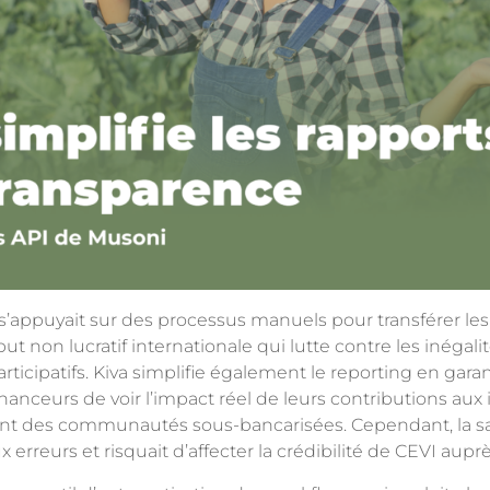
I s’appuyait sur des processus manuels pour transférer l
but non lucratif internationale qui lutte contre les inégal
articipatifs. Kiva simplifie également le reporting en gar
inanceurs de voir l’impact réel de leurs contributions aux i
vent des communautés sous-bancarisées. Cependant, la s
 erreurs et risquait d’affecter la crédibilité de CEVI aupr