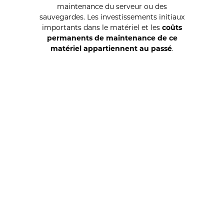
maintenance du serveur ou des
sauvegardes. Les investissements initiaux
importants dans le matériel et les
coûts
permanents de maintenance de ce
matériel appartiennent au passé
.
Avant de lancer Musoni, l’équipe a dirigé une
IMF prospère au Kenya
et a été directement
impliquée dans les opérations de
microfinance. Cette expérience a été