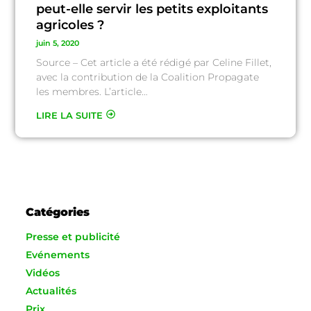
peut-elle servir les petits exploitants
agricoles ?
juin 5, 2020
Source – Cet article a été rédigé par Celine Fillet,
avec la contribution de la Coalition Propagate
les membres. L’article…
LIRE LA SUITE
Catégories
Presse et publicité
Evénements
Vidéos
Actualités
Prix