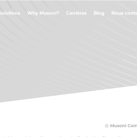
Solutions
Why Musoni?
Carrières
Blog
Nous cont
Musoni Com