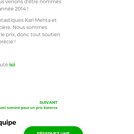
 nous venons d’être nommés
’année 2014 !
antastiques Karl Mehta et
ancière. Nous sommes
e prix, donc tout soutien
récié !
auté
ici
.
SUIVANT
oni nominé pour un prix Katerva
quipe
RÉSERVEZ UNE