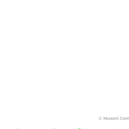
Solutions
Why Musoni?
Carrières
Blog
Nous cont
Musoni Com