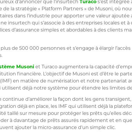
reux d’annoncer que l’insurtech
Turaco
s’est intégrée
rtie de la stratégie « Platform Partners » de Musoni, où n
ires dans l’industrie pour apporter une valeur ajoutée 
une insurtech qui s’associe à des entreprises locales et 
ces d’assurance simples et abordables à des clients mal 
 plus de 500 000 personnes et s’engage à élargir l’accès
.
stème Musoni
et Turaco augmentera la capacité d’empr
titution financière. L’objectif de Musoni est d’être le part
 (IMF) en matière de numérisation et notre partenariat 
 utilisent déjà notre système pour étendre les limites de 
 continue d’améliorer la façon dont les gens transigen
égration déjà en place, les IMF qui utilisent déjà la plat
ité taillé sur mesure pour protéger les prêts qu’elles dé
éder à davantage de prêts assurés rapidement et en qu
vent ajouter la micro-assurance d’un simple clic.