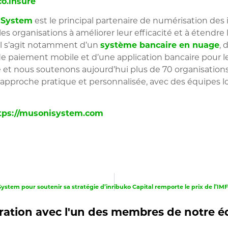
o.insure
i
System
est le principal partenaire de numérisation des
s organisations à améliorer leur efficacité et à étendre
 Il s’agit notamment d’un
système bancaire en nuage
, 
e paiement mobile et d’une application bancaire pour le
et nous soutenons aujourd’hui plus de 70 organisations 
pproche pratique et personnalisée, avec des équipes lo
tps://musonisystem.com
Zibuko Capital remporte le prix de l’I
Le groupe ACEP choisit Musoni System pour soutenir sa stratégie d’innovation numérique
ation avec l'un des membres de notre é