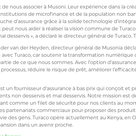
e nous associer à Musoni. Leur expérience dans la créat
institutions de microfinance et de la population non ban
che d’assurance grâce à la solide technologie d’intégrat
 peut nous aider à réaliser la vision commune de Turaco 
mal desservis », a déclaré le directeur général de Turaco.
T
der van der Heyden, directeur général de Musoni
a décl
 avec Turaco, car soutenir la transformation numérique d
partie de ce que nous sommes. Avec l’option d’assuranc
ocessus, réduire le risque de prêt, améliorer l’efficacité
st un fournisseur d’assurance à bas prix qui conçoit et 
ents non desservis et mal desservis. Notre mission est de
sant comme un filet de sécurité pour nos clients au mome
 des partenariats commerciaux pour proposer des produi
a vie des gens. Turaco opère actuellement au Kenya, en O
xpansion dans un avenir proche.