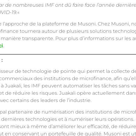
ar de nombreuses IMF ont dû faire face l’année dernière
OVID-19.
«
 de l’approche de la plateforme de Musoni. Chez Musoni, 
ofinance tournera autour de plusieurs solutions technolo
anière transparente. Pour plus d’informations sur les au
ci
.
 :
isseur de technologie de pointe qui permet la collecte de
ommerciaux des institutions de microfinance, afin qu’el
 à Juakali, les IMF peuvent automatiser les tâches sans va
et de réduire les risques. Juakali opère actuellement dans 
 avec certains des leaders de l’industrie.
ipal partenaire de numérisation des institutions de micr
es dernières technologies et à numériser leurs opérations. 
sont mieux à même d’améliorer leur efficacité, de réduir
t en conservant un portefeuille de qualité. Musoni est uti