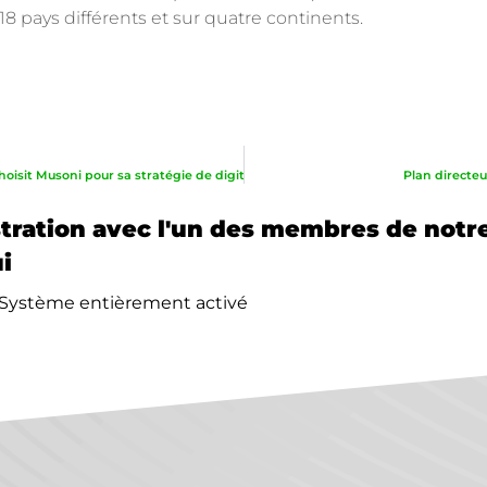
18 pays différents et sur quatre continents.
La coopérative polyvalente CCT choisit Musoni pour sa stratégie de digitalisation
Plan directe
ration avec l'un des membres de notr
i
Système entièrement activé
 requise