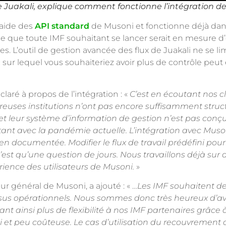
e Juakali, explique comment fonctionne l’intégration d
l’aide des
API standard
de Musoni et fonctionne déjà dan
fie que toute IMF souhaitant se lancer serait en mesure d
. L’outil de gestion avancée des flux de Juakali ne se lim
ail sur lequel vous souhaiteriez avoir plus de contrôle peut
claré à propos de l’intégration : «
C’est en écoutant nos c
breuses institutions n’ont pas encore suffisamment struc
 leur système d’information de gestion n’est pas conçu
ant avec la pandémie actuelle. L’intégration avec Musoni
en documentée. Modifier le flux de travail prédéfini pou
n’est qu’une question de jours. Nous travaillons déjà sur 
érience des utilisateurs de Musoni.
»
r général de Musoni, a ajouté : « …
Les IMF souhaitent de 
cessus opérationnels. Nous sommes donc très heureux d’av
rant ainsi plus de flexibilité à nos IMF partenaires grâce
loi et peu coûteuse. Le cas d’utilisation du recouvrement