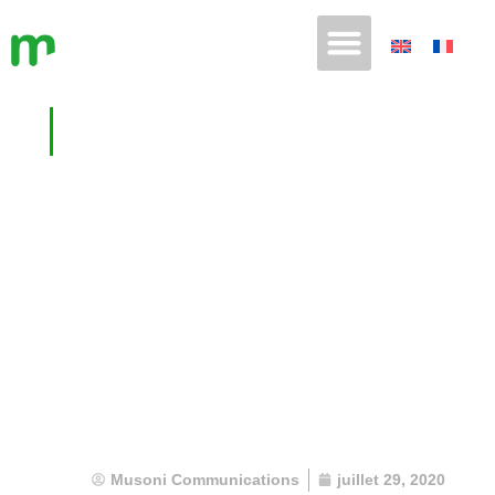
Hayman commence la mise en
place du DFA de Musoni
Musoni Communications
juillet 29, 2020